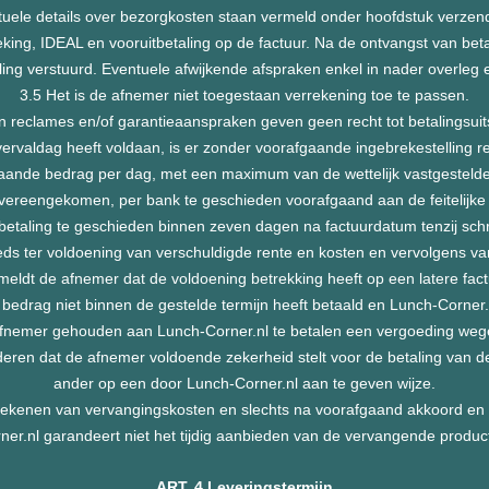
tuele details over bezorgkosten staan vermeld onder hoofdstuk verzend
eking, IDEAL en vooruitbetaling op de factuur. Na de ontvangst van be
ling verstuurd. Eventuele afwijkende afspraken enkel in nader overleg
3.5 Het is de afnemer niet toegestaan verrekening toe te passen.
reclames en/of garantieaanspraken geven geen recht tot betalingsuitste
 vervaldag heeft voldaan, is er zonder voorafgaande ingebrekestelling 
aande bedrag per dag, met een maximum van de wettelijk vastgesteld
 is overeengekomen, per bank te geschieden voorafgaand aan de feitelijk
 betaling te geschieden binnen zeven dagen na factuurdatum tenzij sch
s ter voldoening van verschuldigde rente en kosten en vervolgens van 
meldt de afnemer dat de voldoening betrekking heeft op een latere fact
edrag niet binnen de gestelde termijn heeft betaald en Lunch-Corner.nl
afnemer gehouden aan Lunch-Corner.nl te betalen een vergoeding we
orderen dat de afnemer voldoende zekerheid stelt voor de betaling van d
ander op een door Lunch-Corner.nl aan te geven wijze.
kenen van vervangingskosten en slechts na voorafgaand akkoord en ui
ner.nl garandeert niet het tijdig aanbieden van de vervangende produc
ART. 4 Leveringstermijn