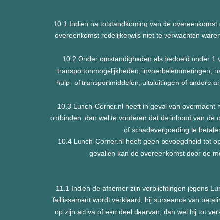
10.1 Indien na totstandkoming van de overeenkomst 
overeenkomst redelijkerwijs niet te verwachten ware
10.2 Onder omstandigheden als bedoeld onder 1 vall
transportonmogelijkheden, invoerbelemmeringen, nal
hulp- of transportmiddelen, uitsluitingen of andere 
10.3 Lunch-Corner.nl heeft in geval van overmacht h
ontbinden, dan wel te vorderen dat de inhoud van de o
of schadevergoeding te betalen
10.4 Lunch-Corner.nl heeft geen bevoegdheid tot ops
gevallen kan de overeenkomst door de me
11.1 Indien de afnemer zijn verplichtingen jegens Lunc
faillissement wordt verklaard, hij surseance van betal
op zijn activa of een deel daarvan, dan wel hij tot ver