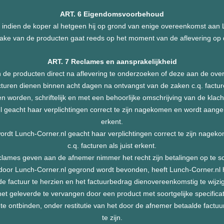
ART. 6 Eigendomsvoorbehoud
ndien de koper al hetgeen hij op grond van enige overeenkomst aan Lu
rzake van de producten gaat reeds op het moment van de aflevering op 
ART. 7 Reclames en aansprakelijkheid
 de producten direct na aflevering te onderzoeken of deze aan de o
cturen dienen binnen acht dagen na ontvangst van de zaken c.q. factu
n worden, schriftelijk en met een behoorlijke omschrijving van de kl
nl geacht haar verplichtingen correct te zijn nagekomen en wordt aange
erkent.
wordt Lunch-Corner.nl geacht haar verplichtingen correct te zijn nag
c.q. facturen als juist erkent.
lames geven aan de afnemer nimmer het recht zijn betalingen op te s
door Lunch-Corner.nl gegrond wordt bevonden, heeft Lunch-Corner.nl h
de factuur te herzien en het factuurbedrag dienovereenkomstig te wijzi
het geleverde te vervangen door een product met soortgelijke specificat
te ontbinden, onder restitutie van het door de afnemer betaalde fact
te zijn.