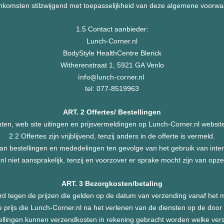
nkomsten stilzwijgend met toepasselijkheid van deze algemene voorwa
1.5 Contact aanbieder:
Lunch-Corner.nl
BodyStyle HealthCentre Blerick
Witherenstraat 1, 5921 GA Venlo
info@lunch-corner.nl
tel:
077-8519963
ART. 2 Offertes/ Bestellingen
nten, web site uitingen en prijsvermeldingen op Lunch-Corner.nl website 
2.2 Offertes zijn vrijblijvend, tenzij anders in de offerte is vermeld.
van bestellingen en mededelingen ten gevolge van het gebruik van inte
l niet aansprakelijk, tenzij en voorzover er sprake mocht zijn van opz
ART. 3 Bezorgkosten/betaling
d tegen de prijzen die gelden op de datum van verzending vanaf het 
 prijs die Lunch-Corner.nl na het verlenen van de diensten op de door h
ellingen kunnen verzendkosten in rekening gebracht worden welke versc