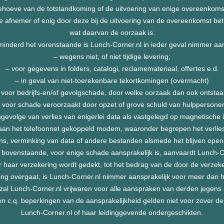
behoeve van de totstandkoming of de uitvoering van enige overeenkomst
fnemer of enig door deze bij de uitvoering van de overeenkomst betro
wat daarvan de oorzaak is.
inderd het vorenstaande is Lunch-Corner.nl in ieder geval nimmer aan
– wegens niet, of niet tijdige levering;
– voor gegevens in folders, catalogi, reclamemateriaal, offertes e.d.
– in geval van niet-toerekenbare tekortkomingen (overmacht)
 voor bedrijfs-en/of gevolgschade, door welke oorzaak dan ook ontstaa
 voor schade veroorzaakt door opzet of grove schuld van hulppersone
gevolge van verlies van enigerlei data als vastgelegd op magnetische 
 aan het telefoonnet gekoppeld modem, waaronder begrepen het verlie
s, verminking van data of andere bestanden alsmede het blijven opens
s bovenstaande, voor enige schade aansprakelijk is, aanvaardt Lunch-Co
r haar verzekering wordt gedekt, tot het bedrag van de door de verzeke
kering overgaat, is Lunch-Corner.nl nimmer aansprakelijk voor meer da
zal Lunch-Corner.nl vrijwaren voor alle aanspraken van derden jegens 
 c.q. beperkingen van de aansprakelijkheid gelden niet voor zover de
Lunch-Corner.nl of haar leidinggevende ondergeschikten.