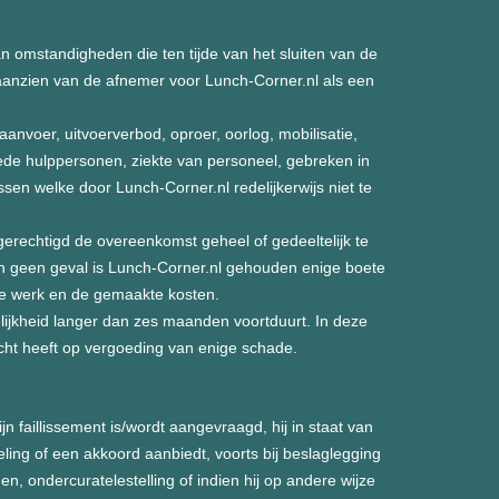
omstandigheden die ten tijde van het sluiten van de
 aanzien van de afnemer voor Lunch-Corner.nl als een
anvoer, uitvoerverbod, oproer, oorlog, mobilisatie,
ede hulppersonen, ziekte van personeel, gebreken in
sen welke door Lunch-Corner.nl redelijkerwijs niet te
gerechtigd de overeenkomst geheel of gedeeltelijk te
 In geen geval is Lunch-Corner.nl gehouden enige boete
hte werk en de gemaakte kosten.
elijkheid langer dan zes maanden voortduurt. In deze
ht heeft op vergoeding van enige schade.
jn faillissement is/wordt aangevraagd, hij in staat van
eling of een akkoord aanbiedt, voorts bij beslaglegging
den, ondercuratelestelling of indien hij op andere wijze