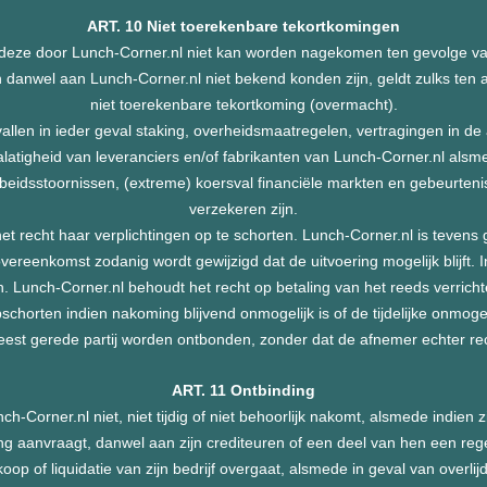
ART. 10 Niet toerekenbare tekortkomingen
deze door Lunch-Corner.nl niet kan worden nagekomen ten gevolge van 
n danwel aan Lunch-Corner.nl niet bekend konden zijn, geldt zulks ten
niet toerekenbare tekortkoming (overmacht).
en in ieder geval staking, overheidsmaatregelen, vertragingen in de a
atigheid van leveranciers en/of fabrikanten van Lunch-Corner.nl alsm
arbeidsstoornissen, (extreme) koersval financiële markten en gebeurtenis
verzekeren zijn.
et recht haar verplichtingen op te schorten. Lunch-Corner.nl is tevens 
vereenkomst zodanig wordt gewijzigd dat de uitvoering mogelijk blijft.
. Lunch-Corner.nl behoudt het recht op betaling van het reeds verric
chorten indien nakoming blijvend onmogelijk is of de tijdelijke onmog
est gerede partij worden ontbonden, zonder dat de afnemer echter rec
ART. 11 Ontbinding
h-Corner.nl niet, niet tijdig of niet behoorlijk nakomt, alsmede indien zi
ing aanvraagt, danwel aan zijn crediteuren of een deel van hen een reg
koop of liquidatie van zijn bedrijf overgaat, alsmede in geval van overlij