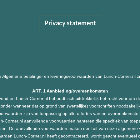
Privacy statement
 Algemene betalings- en leveringsvoorwaarden van Lunch-Corner.nl zi
ART. 1 Aanbieding/overeenkomsten
ijvend en Lunch-Corner.nl behoudt zich uitdrukkelijk het recht voor om 
zonder wanneer dat op grond van (wettelijke) voorschriften noodzakelijk
rwaarden zijn van toepassing op alle offertes van en overeenkomste
orner.nl aanvullende voorwaarden hanteren die specifiek van toepass
en. De aanvullende voorwaarden maken deel uit van deze algemene 
rden Lunch-Corner.nl heeft gecontracteerd, wordt geacht eventueel da