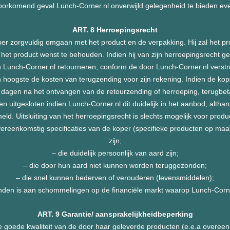
oorkomend geval Lunch-Corner.nl onverwijld gelegenheid te bieden eve
ART. 8 Herroepingsrecht
er zorgvuldig omgaan met het product en de verpakking. Hij zal het pr
 het product wenst te behouden. Indien hij van zijn herroepingsrecht geb
 Lunch-Corner.nl retourneren, conform de door Lunch-Corner.nl verstrekt
 hoogste de kosten van terugzending voor zijn rekening. Indien de kope
0 dagen na het ontvangen van de retourzending of herroeping, terugbet
n uitgesloten indien Lunch-Corner.nl dit duidelijk in het aanbod, althan
eld. Uitsluiting van het herroepingsrecht is slechts mogelijk voor produ
 overeenkomstig specificaties van de koper (specifieke producten op 
zijn;
– die duidelijk persoonlijk van aard zijn;
– die door hun aard niet kunnen worden teruggezonden;
– die snel kunnen bederven of verouderen (levensmiddelen);
nden is aan schommelingen op de financiële markt waarop Lunch-Corner
ART. 9 Garantie/ aansprakelijkheidbeperking
e goede kwaliteit van de door haar geleverde producten (e.e.a overeen