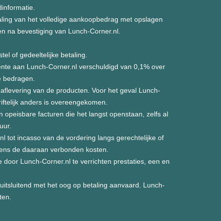
informatie.
taling van het volledige aankoopbedrag met opslagen
 en na bevestiging van Lunch-Corner.nl.
l of gedeeltelijke betaling.
rente aan Lunch-Corner.nl verschuldigd van 0,1% over
e bedragen.
e aflevering van de producten. Voor het geval Lunch-
riftelijk anders is overeengekomen.
opeisbare facturen die het langst openstaan, zelfs al
uur.
 tot incasso van de vordering langs gerechtelijke of
gens de daaraan verbonden kosten.
e door Lunch-Corner.nl te verrichten prestaties, een en
tsluitend met het oog op betaling aanvaard. Lunch-
ten.