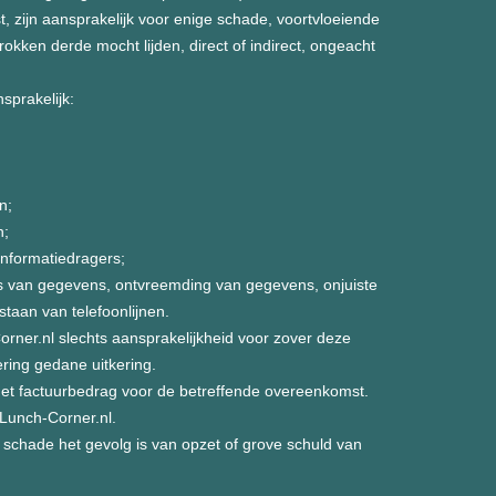
, zijn aansprakelijk voor enige schade, voortvloeiende
kken derde mocht lijden, direct of indirect, ongeacht
sprakelijk:
n;
n;
informatiedragers;
s van gegevens, ontvreemding van gegevens, onjuiste
taan van telefoonlijnen.
rner.nl slechts aansprakelijkheid voor zover deze
ring gedane uitkering.
n het factuurbedrag voor de betreffende overeenkomst.
Lunch-Corner.nl.
 schade het gevolg is van opzet of grove schuld van