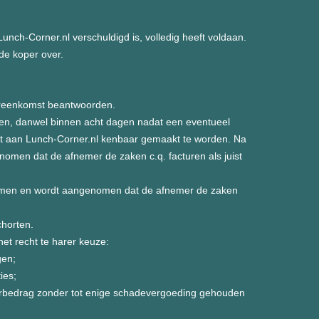
nch-Corner.nl verschuldigd is, volledig heeft voldaan.
de koper over.
vereenkomst beantwoorden.
ren, danwel binnen acht dagen nadat een eventueel
acht aan Lunch-Corner.nl kenbaar gemaakt te worden. Na
nomen dat de afnemer de zaken c.q. facturen als juist
ekomen en wordt aangenomen dat de afnemer de zaken
chorten.
et recht te harer keuze:
gen;
ies;
uurbedrag zonder tot enige schadevergoeding gehouden