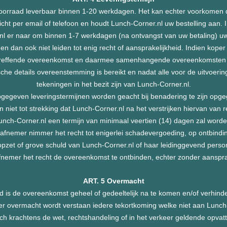
voorraad leverbaar binnen 1-20 werkdagen. Het kan echter voorkomen dat e
cht per email of telefoon en houdt Lunch-Corner.nl uw bestelling aan. Ind
.nl er naar om binnen 1-7 werkdagen (na ontvangst van uw betaling) uw 
nen dan ook niet leiden tot enig recht of aansprakelijkheid. Indien koper
betreffende overeenkomst en daarmee samenhangende overeenkomsten op
ische details overeenstemming is bereikt en nadat alle voor de uitvoe
tekeningen in het bezit zijn van Lunch-Corner.nl.
gegeven leveringstermijnen worden geacht bij benadering te zijn opg
et tot strekking dat Lunch-Corner.nl na het verstrijken hiervan van r
, Lunch-Corner.nl een termijn van minimaal veertien (14) dagen zal wo
e afnemer nimmer het recht tot enigerlei schadevergoeding, op ontbind
 opzet of grove schuld van Lunch-Corner.nl of haar leidinggevend perso
fnemer het recht de overeenkomst te ontbinden, echter zonder aansp
ART. 5 Overmacht
 is de overeenkomst geheel of gedeeltelijk na te komen en/of verhinde
er overmacht wordt verstaan iedere tekortkoming welke niet aan Lunch
och krachtens de wet, rechtshandeling of in het verkeer geldende opvat